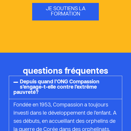
JE SOUTIENS LA
FORMATION
questions fréquentes
Depuis quand l’ONG Compassion
s’engage-t-elle contre l’extrême
pauvreté?
Fondée en 1953, Compassion a toujours
investi dans le développement de l’enfant. A
ses débuts, en accueillant des orphelins de
la guerre de Corée dans des orphelinats,