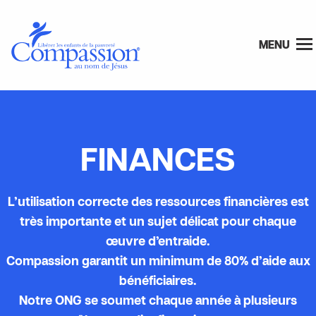
MENU
FINANCES
L’utilisation correcte des ressources financières est
très importante et un sujet délicat pour chaque
œuvre d’entraide.
Compassion garantit un minimum de 80% d’aide aux
bénéficiaires.
Notre ONG se soumet chaque année à plusieurs