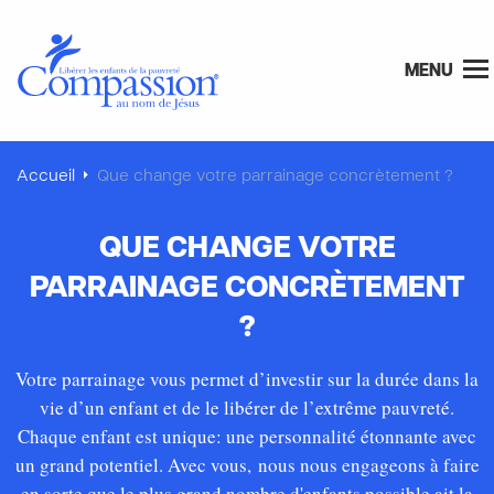
MENU
Accueil
Que change votre parrainage concrètement ?
QUE CHANGE VOTRE
PARRAINAGE CONCRÈTEMENT
?
Votre parrainage vous permet d’investir sur la durée dans la
vie d’un enfant et de le libérer de l’extrême pauvreté.
Chaque enfant est unique: une personnalité étonnante avec
un grand potentiel. Avec vous, nous nous engageons à faire
en sorte que le plus grand nombre d'enfants possible ait la