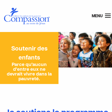
MENU
Soutenir des
enfants
Parce qu'aucun
d'entre eux ne
devrait vivre dans la
pauvreté.