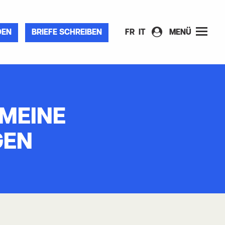
DEN
BRIEFE SCHREIBEN
FR
IT
MENÜ
MEINE
GEN