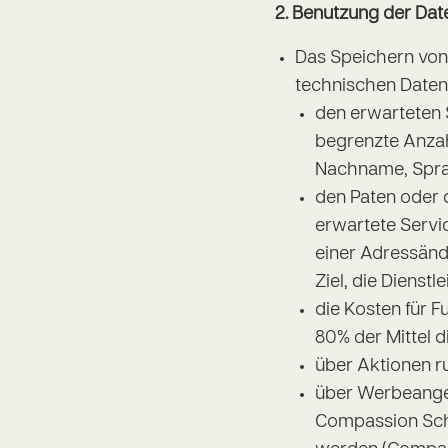
2. Benutzung der Dat
Das Speichern von
technischen Daten
den erwarteten S
begrenzte Anzah
Nachname, Spra
den Paten oder 
erwartete Servi
einer Adressänd
Ziel, die Dienst
die Kosten für F
80% der Mittel di
über Aktionen r
über Werbeange
Compassion Schw