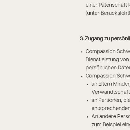
einer Patenschaft 
(unter Berücksicht
3.
Zugang zu persönl
Compassion Schwei
Dienstleistung vo
persönlichen Daten
Compassion Schweiz
an Eltern Minder
Verwandtschaft 
an Personen, di
entsprechenden
An andere Person
zum Beispiel ei