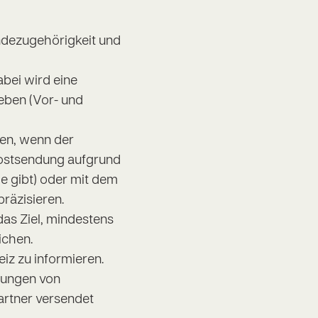
ndezugehörigkeit und
abei wird eine
eben (Vor- und
ren, wenn der
Postsendung aufgrund
 gibt) oder mit dem
räzisieren.
das Ziel, mindestens
ichen.
z zu informieren.
tungen von
rtner versendet