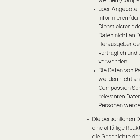
werden (Compass
über Angebote i
informieren (de
Dienstleister od
Daten nicht an D
Herausgeber der
vertraglich und 
verwenden.
Die Daten von P
werden nicht an 
Compassion Schw
relevanten Date
Personen werden 
Die persönlichen 
eine allfällige Rea
die Geschichte de